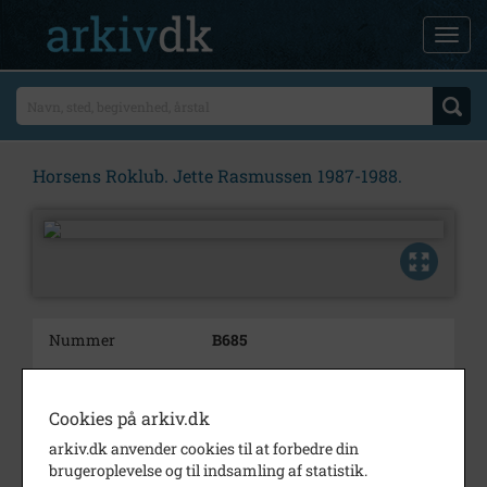
Horsens Roklub. Jette Rasmussen 1987-1988.
Nummer
B685
Type
Billeder
Beskrivelse
Jette Rasmussen med sin båd.
Cookies på arkiv.dk
arkiv.dk anvender cookies til at forbedre din
Periode
1987 - 1988
brugeroplevelse og til indsamling af statistik.