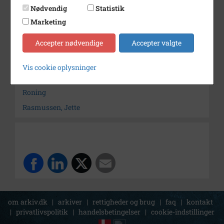
Fotograf
Ukendt
Nødvendig
Statistik
Størrelse
15x23 cm.
Marketing
Arkiv
Horsens Idrætsarkiv
Accepter nødvendige
Accepter valgte
Søg videre i Horsens Idrætsarkiv
Vis cookie oplysninger
Horsens Roklub
Roning
Rasmussen, Jette
om arkiv.dk
|
arkiver
|
rettigheder og brug
|
faq
|
kontakt
|
privatlivspolitik
|
handelsbetingelser
|
cookie-indstillinger