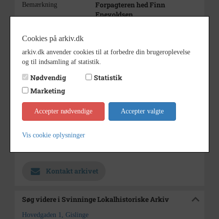
Forpagteren hed Finn
Bemærkning
Enevoldsen.
Efter at slagteren havde drejet
nøglen købte Asger Nielsen det.
Cookies på arkiv.dk
Derefter blev der beboelse i hele
arkiv.dk anvender cookies til at forbedre din brugeroplevelse
huset.
og til indsamling af statistik.
1969 - 1970
Periode
Nødvendig
Statistik
ca. 1969
Dateringsnote
Marketing
Ukendt
Fotograf
Accepter nødvendige
Accepter valgte
7 x 10
Størrelse
Vis cookie oplysninger
Svinninge Lokalhistoriske
Arkiv
Arkiv
Kontakt arkivet
Søg videre i Svinninge Lokalhistoriske Arkiv
Hovedgaden 1, Gislinge