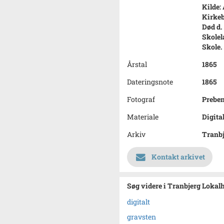
Kilde:
Kirkeb
Død d.
Skolel
Skole.
Årstal
1865
Dateringsnote
1865
Fotograf
Prebe
Materiale
Digita
Arkiv
Tranbj
Kontakt arkivet
Søg videre i Tranbjerg Lokal
digitalt
gravsten