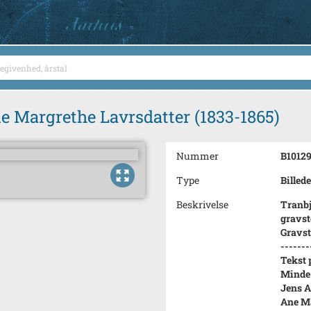
e Margrethe Lavrsdatter (1833-1865)
Nummer
B1012
Type
Billede
Beskrivelse
Tranbj
gravste
Gravst
-------
Tekst 
Minde 
Jens A
Ane M