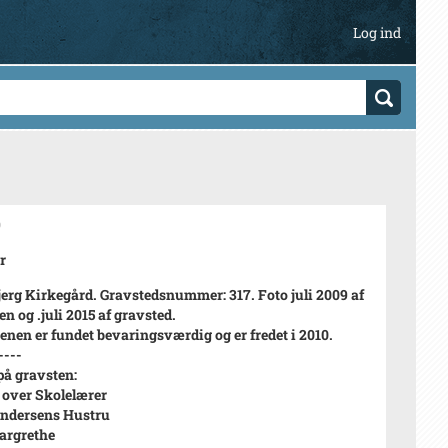
Log ind
9
r
erg Kirkegård. Gravstedsnummer: 317. Foto juli 2009 af
n og .juli 2015 af gravsted.
enen er fundet bevaringsværdig og er fredet i 2010.
----
på gravsten:
over Skolelærer
ndersens Hustru
argrethe