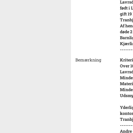
Lavrsd
født i
gift 19
Tranbj
Af hen
døde 2
Barnli
Kjærli
-------
Bemærkning
Kriter
Over 1
Lavrsd
Mindes
Materi
Mindes
Udsmyk
Yderli
kontor
Tranbj
-------
Andre 