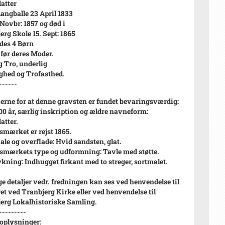
atter
 Langballe 23 April 1833
 Novbr: 1857 og død i
erg Skole 15. Sept: 1865
des 4 Børn
 før deres Moder.
g Tro, underlig
ghed og Trofasthed.
------
ierne for at denne gravsten er fundet bevaringsværdig:
00 år, særlig inskription og ældre navneform:
atter.
mærket er rejst 1865.
ale og overflade: Hvid sandsten, glat.
mærkets type og udformning: Tavle med støtte.
ning: Indhugget firkant med to streger, sortmalet.
ge detaljer vedr. fredningen kan ses ved henvendelse til
et ved Tranbjerg Kirke eller ved henvendelse til
erg Lokalhistoriske Samling.
---------
oplysninger: