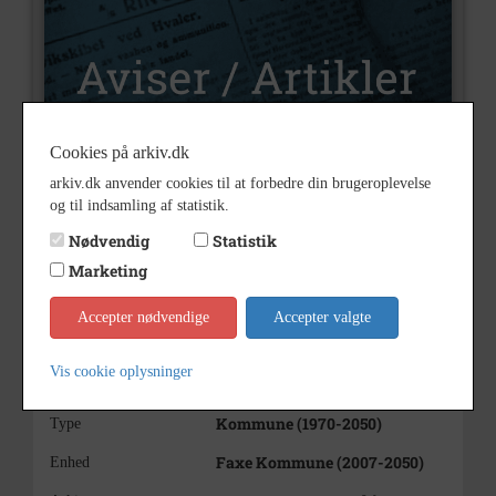
Cookies på arkiv.dk
arkiv.dk anvender cookies til at forbedre din brugeroplevelse
U2628
Nummer
og til indsamling af statistik.
Aviser og artikler
Type
Nødvendig
Statistik
Ja
Illustrationer
Marketing
2015
Årstal
Accepter nødvendige
Accepter valgte
SJ
Trykt i medie
Vis cookie oplysninger
Se på kort
Kommune (1970-2050)
Type
Faxe Kommune (2007-2050)
Enhed