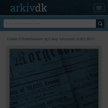
Guidet il Brødebækken og Camp Adventure SJ 8/5-2015