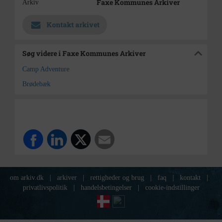
Faxe Kommunes Arkiver
Arkiv
Kontakt arkivet
Søg videre i Faxe Kommunes Arkiver
Camp Adventure
Brødebæk
om arkiv.dk
|
arkiver
|
rettigheder og brug
|
faq
|
kontakt
|
privatlivspolitik
|
handelsbetingelser
|
cookie-indstillinger