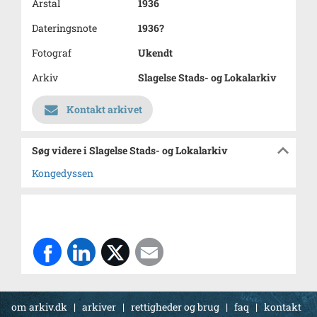
Årstal
1936
Dateringsnote
1936?
Fotograf
Ukendt
Arkiv
Slagelse Stads- og Lokalarkiv
Kontakt arkivet
Søg videre i Slagelse Stads- og Lokalarkiv
Kongedyssen
om arkiv.dk
|
arkiver
|
rettigheder og brug
|
faq
|
kontakt