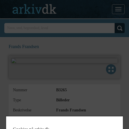
Frands Frandsen
Nummer
B3265
Type
Billeder
Beskrivelse
Frands Frandsen
Årstal
1931