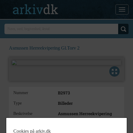
Asmussen Herreekvipering Gl.Torv 2
B2973
Nummer
Billeder
Type
Asmussen Herreekvipering
Beskrivelse
Gl.Torv 2. Til højre: Hans Jørgen
Asmussen
Cookies på arkiv.dk