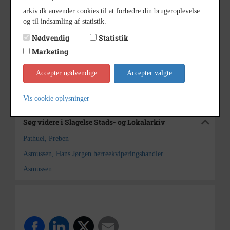
1970 - 1975
Periode
arkiv.dk anvender cookies til at forbedre din brugeroplevelse
og til indsamling af statistik.
1970'erne?
Dateringsnote
Nødvendig
Statistik
Preben Pathuel Sjællands
Fotograf
Tidende
Marketing
Slagelse Stads- og Lokalarkiv
Arkiv
Accepter nødvendige
Accepter valgte
Kontakt arkivet
Vis cookie oplysninger
Søg videre i Slagelse Stads- og Lokalarkiv
Pathuel, Preben
Asmussen, Hans Jørgen herreekviperingshandler
Asmussen