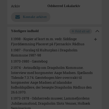
Arkiv
Odsherred Lokalarkiv
Kontakt arkivet
Yderligere indhold
Fold alt ud
1998 - Kopier af kort m.m. vedr. Siddinge
1
Fjorddæmning Placeret på Fjernarkiv. Rådhus
1987 - Forslag til Kulturplan i Dragsholm
1
Kommune 1987-98
1970-1980 - Gæstebog
1
1974 - Avisudklip om Dragsholm Kommune.
2
Interview med borgmester Aage Madsen. Sjællands
Tidende 7.3.74. Gæstebogen blev overrrakt til
borgmester Aage Madsen af islandske
fodboldspillere, der besøgte Dragsholm Rådhus den
26.6.1970.
1973-1978 - Odsherreds museer, Lammefjordens
1
Jubilæumsfond, Dragsholm Slots Venner, Holbæk
Seminarium