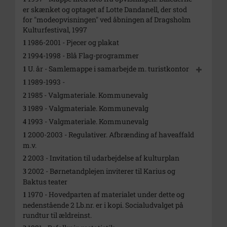
er skænket og optaget af Lotte Dandanell, der stod
for "modeopvisningen" ved åbningen af Dragsholm
Kulturfestival, 1997
1986-2001 - Pjecer og plakat
1
1994-1998 - Blå Flag-programmer
2
U. år - Samlemappe i samarbejde m. turistkontor
1
1989-1993 -
1
1985 - Valgmateriale. Kommunevalg
2
1989 - Valgmateriale. Kommunevalg
3
1993 - Valgmateriale. Kommunevalg
4
2000-2003 - Regulativer. Afbrænding af haveaffald
1
m.v.
2003 - Invitation til udarbejdelse af kulturplan
2
2002 - Børnetandplejen inviterer til Karius og
3
Baktus teater
1970 - Hovedparten af materialet under dette og
1
nedenstående 2 Lb.nr. er i kopi. Socialudvalget på
rundtur til ældreinst.