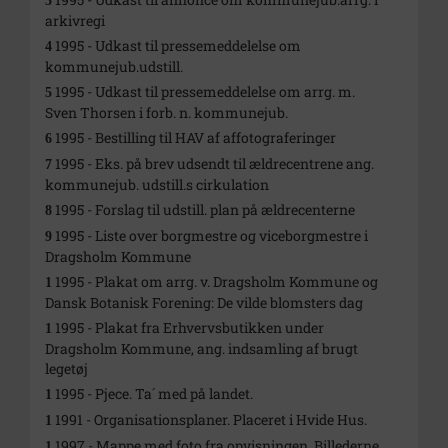
3
arkivregi
1995 - Udkast til pressemeddelelse om
4
kommunejub.udstill.
1995 - Udkast til pressemeddelelse om arrg. m.
5
Sven Thorsen i forb. n. kommunejub.
1995 - Bestilling til HAV af affotograferinger
6
1995 - Eks. på brev udsendt til ældrecentrene ang.
7
kommunejub. udstill.s cirkulation
1995 - Forslag til udstill. plan på ældrecenterne
8
1995 - Liste over borgmestre og viceborgmestre i
9
Dragsholm Kommune
1995 - Plakat om arrg. v. Dragsholm Kommune og
1
Dansk Botanisk Forening: De vilde blomsters dag
1995 - Plakat fra Erhvervsbutikken under
1
Dragsholm Kommune, ang. indsamling af brugt
legetøj
1995 - Pjece. Ta´ med på landet.
1
1991 - Organisationsplaner. Placeret i Hvide Hus.
1
1997 - Mappe med foto fra opvisningen. Billederne
1