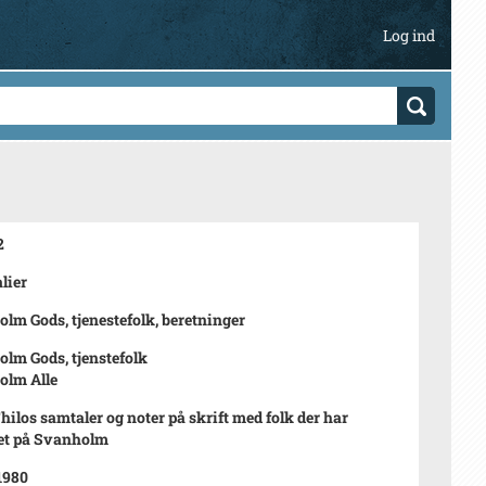
Log ind
2
lier
lm Gods, tjenestefolk, beretninger
lm Gods, tjenstefolk
olm Alle
hilos samtaler og noter på skrift med folk der har
et på Svanholm
 1980