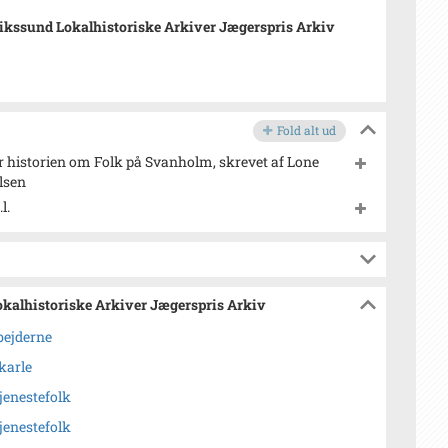
ikssund Lokalhistoriske Arkiver Jægerspris Arkiv
Fold alt ud
r historien om Folk på Svanholm, skrevet af Lone
elsen
l.
okalhistoriske Arkiver Jægerspris Arkiv
bejderne
karle
enestefolk
enestefolk