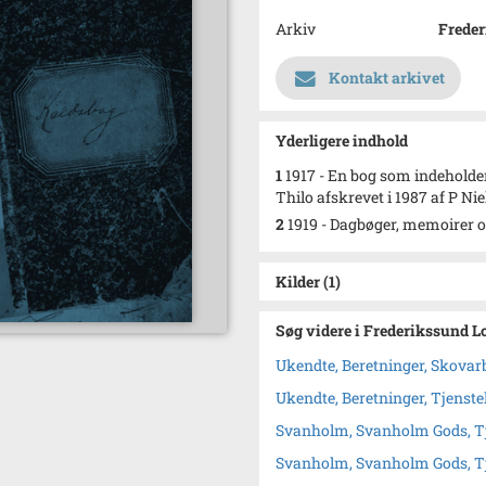
Arkiv
Freder
Kontakt arkivet
Yderligere indhold
1
1917 - En bog som indeholde
Thilo afskrevet i 1987 af P Ni
2
1919 - Dagbøger, memoirer o.
Kilder (1)
Søg videre i Frederikssund L
Ukendte, Beretninger, Skovar
Ukendte, Beretninger, Tjenste
Svanholm, Svanholm Gods, Tj
Svanholm, Svanholm Gods, Tj