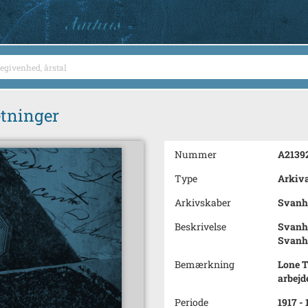
etninger
Nummer
A2139
Type
Arkiva
Arkivskaber
Svanho
Beskrivelse
Svanho
Svanh
Bemærkning
Lone T
arbejd
Periode
1917 -