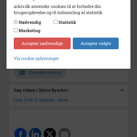
arkiv.dk anvender cookies til at forbedre din
Periode
1900 - 1910
brugeroplevelse og til indsamling af statistik.
Fotograf
Hadrup, Carl, fotograf (1878-
Nødvendig
Statistik
1956)
Marketing
Størrelse
16x 24
Accepter nødvendige
Accepter valgte
Materiale
s/h negativ
Vis cookie oplysninger
Arkiv
Skive Byarkiv
Kontakt arkivet
Søg videre i Skive Byarkiv
Lind, Erik V., arkitekt, Skive