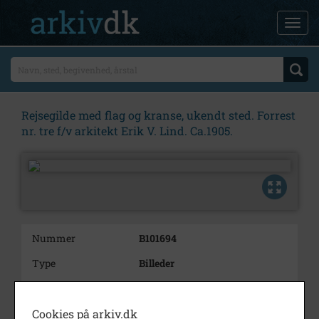
Rejsegilde med flag og kranse, ukendt sted. Forrest
nr. tre f/v arkitekt Erik V. Lind. Ca.1905.
Nummer
B101694
Type
Billeder
Beskrivelse
Rejsegilde med flag og kranse,
ukendt sted. Forrest nr. tre f/v
Cookies på arkiv.dk
arkitekt Erik V. Lind. Ca.1905.