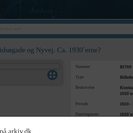
ridsøgade og Nyvej. Ca. 1930´erne?
B1769
Nummer
Billede
Type
Kontan
Beskrivelse
1930´e
1920 -
Periode
1930´e
Dateringsnote
Ukend
Fotograf
på arkiv.dk