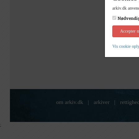
arkiv.dk anvend
Nødvendi
Accepter 
Vis cookie opl
om arkiv.dk
|
arkiver
|
rettighe
;