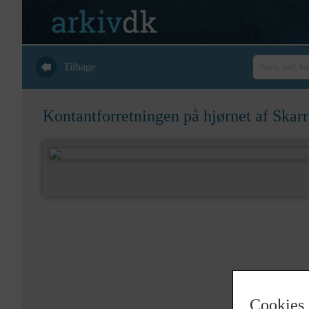
Tilbage
Kontantforretningen på hjørnet af Skar
Cookies 