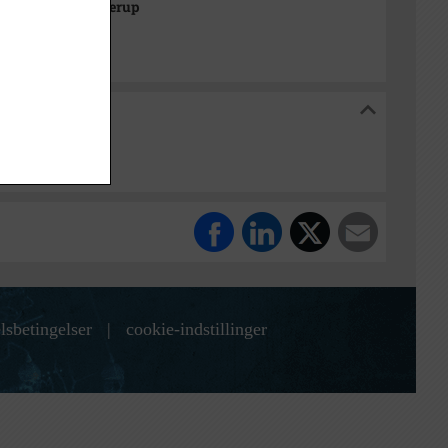
k Arkiverne/Jyderup
ne/Jyderup
de 43, Jyderup
lsbetingelser
|
cookie-indstillinger