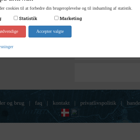
Holbæ
Arkiv
er cookies til at forbedre din brugeroplevelse og til indsamling af statistik.
Kontakt arkivet
g
Statistik
Marketing
nødvendige
Accepter valgte
Søg videre i Holbæk Arkiver
Skarridsøgade 43, Jyderup
ysninger
Kontantforretningen, Skarridsøga
der og brug
|
faq
|
kontakt
|
privatlivspolitik
|
hande