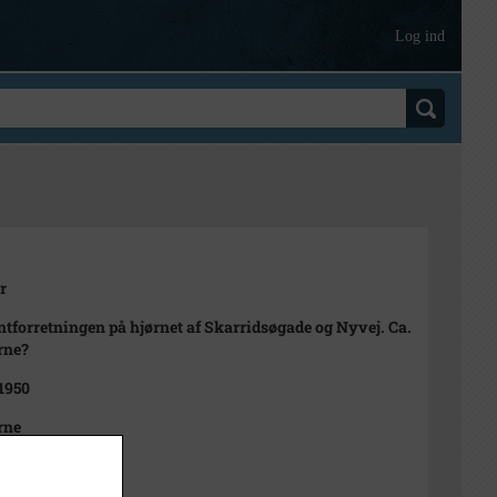
Log ind
r
tforretningen på hjørnet af Skarridsøgade og Nyvej. Ca.
rne?
 1950
rne
t