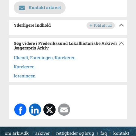
Kontakt arkivet
Yderligere indhold
Fold alt ud
Søg videre i Frederikssund Lokalhistoriske Arkiver
Jægerspris Arkiv
Ukendt, Foreningen, Kørelæren
Kørelæren
foreningen
om arkiv.dk
|
arkiver
|
rettigheder og brug
|
faq
|
kontakt