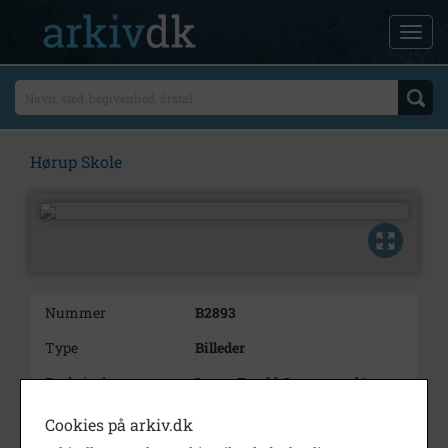
Hørup Skole
Nummer
B2893
Type
Billeder
Beskrivelse
Lærer Ewald Jensen med 1.
klasse.
Cookies på arkiv.dk
Årstal
1918