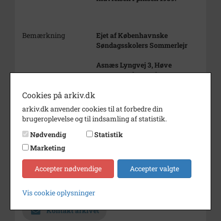
Bemærkning
Ejet af Københavnske
Søndagsskolers Sommerlejr
Asnæs Lyngvej 3, Høve
Matr. nr. 6 f, Høve by, Asnæs
Årstal
1939
Cookies på arkiv.dk
arkiv.dk anvender cookies til at forbedre din
Dateringsnote
1939
brugeroplevelse og til indsamling af statistik.
Fra indvielsen i 1939
Nødvendig
Statistik
Fotograf
Søren Bay, Asnæs/Fårevejle
Marketing
Størrelse
9x13
Accepter nødvendige
Accepter valgte
Se på kort
Arkiv
Odsherred Lokalarkiv
Vis cookie oplysninger
Kontakt arkivet