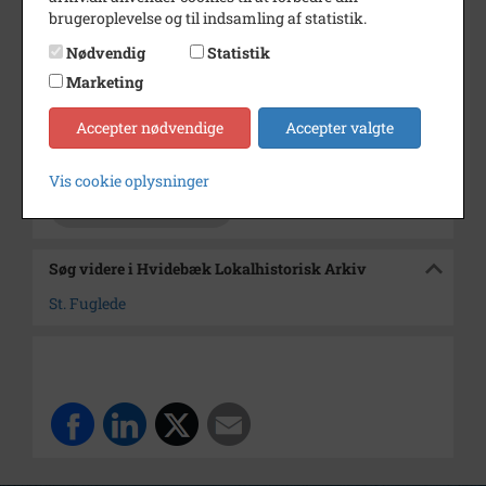
Dateringsnote
2001
brugeroplevelse og til indsamling af statistik.
Fotograf
Kurt Johansen
Nødvendig
Statistik
Størrelse
12,5x17,5 cm
Marketing
Se på kort
Accepter nødvendige
Accepter valgte
Arkiv
Hvidebæk Lokalhistorisk Arkiv
Vis cookie oplysninger
Kontakt arkivet
Søg videre i Hvidebæk Lokalhistorisk Arkiv
St. Fuglede