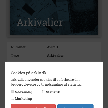
Nummer
A20211
Type
Arkivalier
Arkivskaber
Spildopmagerne, Langagervej,
Kalundborg
Cookies på arkiv.dk
Beskrivelse
Spildopmagerne, Langagervej,
arkiv.dk anvender cookies til at forbedre din
Kalundborg
brugeroplevelse og til indsamling af statistik.
Langagervej
Nødvendig
Statistik
Født/stiftet
1966
Marketing
Periode
1960 - 1995