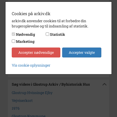
Årstal
1976
Cookies på arkiv.dk
Dateringsnote
1976
arkiv.dk anvender cookies til at forbedre din
Se på kort
brugeroplevelse og til indsamling af statistik.
Type
Sogn (1000-2050)
Nødvendig
Statistik
Marketing
Enhed
Glostrup Sogn (1000-2050)
Arkiv
Glostrup Arkiv / Byhistorisk
Accepter nødvendige
Accepter valgte
Hus
Vis cookie oplysninger
Kontakt arkivet
Søg videre i Glostrup Arkiv / Byhistorisk Hus
Glostrup Hvissinge Ejby
Vejviserkort
1976
Glostrup Kommune