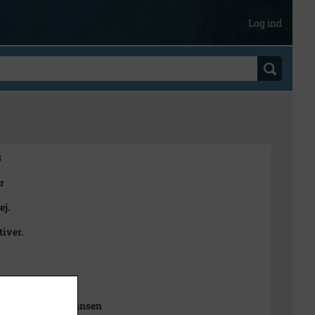
Log ind
3
r
ej.
tiver.
975
Sophie Rubæk Hansen