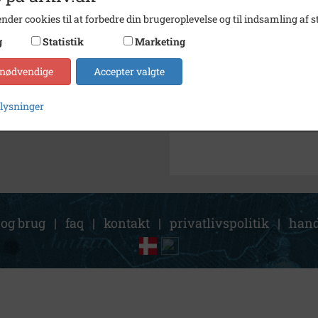
Arkiv
Lokala
nder cookies til at forbedre din brugeroplevelse og til indsamling af st
g
Statistik
Marketing
Kontakt arkivet
 nødvendige
Accepter valgte
Søg videre i Lokalarkivet Al
plysninger
Hundested, Fjordvej
 og brug
|
faq
|
kontakt
|
privatlivspolitik
|
hand