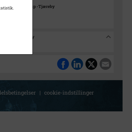
rkivet Alsønderup -Tjæreby
atistik.
sønderup -Tjæreby
elsbetingelser
|
cookie-indstillinger