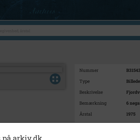
Nummer
B3154
Type
Billede
Beskrivelse
Fjordv
Bemærkning
6 nega
Årstal
1975
Dateringsnote
19/8 1
Fotograf
Anne 
 på arkiv.dk