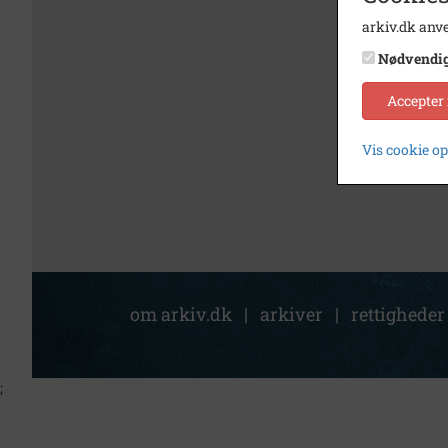
arkiv.dk anve
Nødvendi
Accepter
Vis cookie o
om arkiv.dk
|
arkiver
|
rettigheder
;