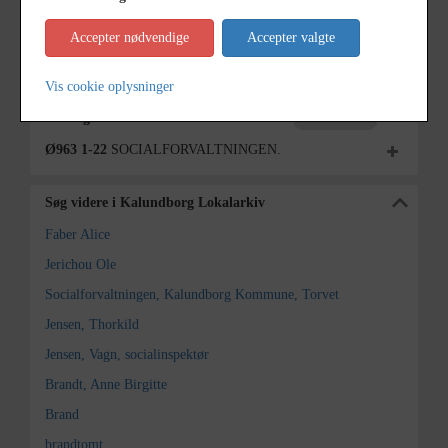
Arkiv
Kalundborg Lokalarkiv
Accepter nødvendige
Accepter valgte
Kontakt arkivet
Vis cookie oplysninger
Yderligere indhold
Fold alt ud
Ø963 1-22
SOCIALFORVALTNINGEN.
Søg videre i Kalundborg Lokalarkiv
Faber Alice
Jerichou Ole
Socialforvaltningen, Kalundborg Kommune, Torvet
Jensen, Thorkild
Jensen, Vagn, socialinspektør
Brandt, Anne Birgitte
Brand
brandtomt