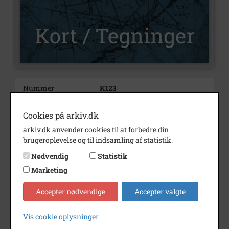
Nummer
K123
Type
Kort og tegninger
Cookies på arkiv.dk
Beskrivelse
Glostrup 1972
arkiv.dk anvender cookies til at forbedre din
Glostrup Kommune
brugeroplevelse og til indsamling af statistik.
Oversigtskort vedr. Glostrup
1972
Nødvendig
Statistik
Marketing
Bemærkning
1:10000
Vejnavnehenvisninger
Accepter nødvendige
Accepter valgte
vedhæftet
Årstal
1972
Vis cookie oplysninger
Dateringsnote
1972