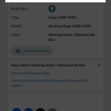
Se på kort
Type
Sogn (1000-2050)
Enhed
Glostrup Sogn (1000-2050)
Arkiv
Glostrup Arkiv / Byhistorisk
Hus
Kontakt arkivet
Søg videre i Glostrup Arkiv / Byhistorisk Hus
Glostrup Hvissinge Ejby
Glostrup Hovedvejen Roskildevej Hvissinge Ejby
Vejkort