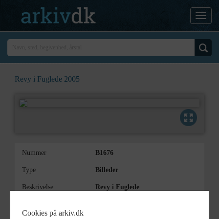
Revy i Fuglede 2005
Nummer
B1676
Type
Billeder
Beskrivelse
Revy i Fuglede
Der opføres: Kongekabale
Cookies på arkiv.dk