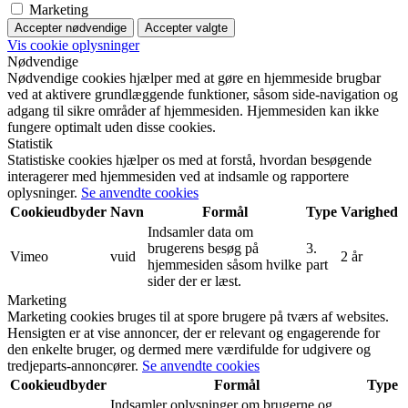
Marketing
Accepter nødvendige
Accepter valgte
Vis cookie oplysninger
Nødvendige
Nødvendige cookies hjælper med at gøre en hjemmeside brugbar
ved at aktivere grundlæggende funktioner, såsom side-navigation og
adgang til sikre områder af hjemmesiden. Hjemmesiden kan ikke
fungere optimalt uden disse cookies.
Statistik
Statistiske cookies hjælper os med at forstå, hvordan besøgende
interagerer med hjemmesiden ved at indsamle og rapportere
oplysninger.
Se anvendte cookies
Cookieudbyder
Navn
Formål
Type
Varighed
Indsamler data om
brugerens besøg på
3.
Vimeo
vuid
2 år
hjemmesiden såsom hvilke
part
sider der er læst.
Marketing
Marketing cookies bruges til at spore brugere på tværs af websites.
Hensigten er at vise annoncer, der er relevant og engagerende for
den enkelte bruger, og dermed mere værdifulde for udgivere og
tredjeparts-annoncører.
Se anvendte cookies
Cookieudbyder
Formål
Type
Indsamler oplysninger om brugerne og