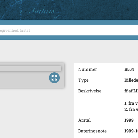
Nummer
B554
Type
Billede
Beskrivelse
ff af L
1. fra
2. fra
Årstal
1999
Dateringsnote
1999-1