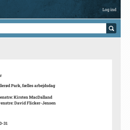
Log ind
r
illerød Park, fælles arbejdsdag
 venstre: Kirsten MacDalland
 venstre: David Flicker-Jensen
0-31