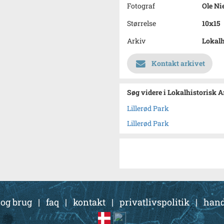
Fotograf
Ole Ni
Størrelse
10x15
Arkiv
Lokalh
Kontakt arkivet
Søg videre i Lokalhistorisk 
Lillerød Park
Lillerød Park
 og brug
|
faq
|
kontakt
|
privatlivspolitik
|
hand