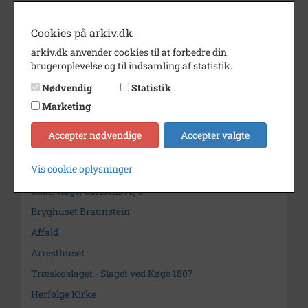
Køge Rishøj Håndboldklub
Engell, Kjeld
Cookies på arkiv.dk
Torvedage
arkiv.dk anvender cookies til at forbedre din
brugeroplevelse og til indsamling af statistik.
Køge Kirke - Sct. Nicolai Kirke
Åhavnen
Nødvendig
Statistik
Marketing
Åbassinets Venner
Køge Havn
Accepter nødvendige
Accepter valgte
Gade, Køge, Havnemolen
Vis cookie oplysninger
Køge Station
Gade, Køge, Carlsensvej 5
Bryghuset Braunstein
Affald
Arresthuset
Træskoslaget - Slaget ved Køge 1807
Herfølge Kirke