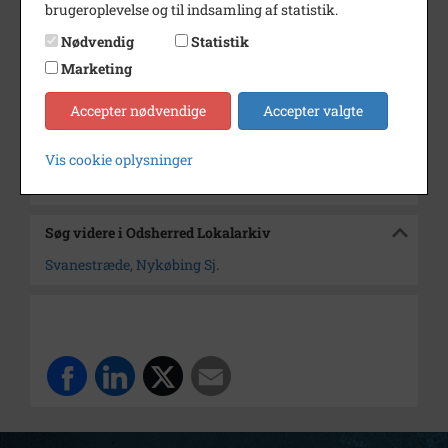
brugeroplevelse og til indsamling af statistik.
Dateringsnote
1910erne
Nødvendig
Statistik
Fotograf
Ukendt
Marketing
Størrelse
12x17
Accepter nødvendige
Accepter valgte
Arkiv
Odsherred Lokalarkiv
Vis cookie oplysninger
Kontakt arkivet
Søg videre i Odsherred Lokalarkiv
Svanestræde, Nykøbing Sj.