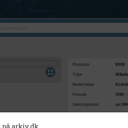
Nummer
B308
Type
Billede
Beskrivelse
Kirkeb
Periode
1980 -
Dateringsnote
ca.198
Fotograf
Ukend
Se på kort
 på arkiv.dk