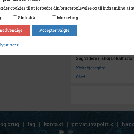
Type
Sogn (
nder cookies til at forbedre din brugeroplevelse og til indsamling af st
Enhed
Ishøj 
g
Statistik
Marketing
Arkiv
Ishøj 
 nødvendige
Accepter valgte
Kontakt arkivet
plysninger
Søg videre i Ishøj Lokalhisto
Kirkebjerggård
Gård
 og brug
|
faq
|
kontakt
|
privatlivspolitik
|
hand