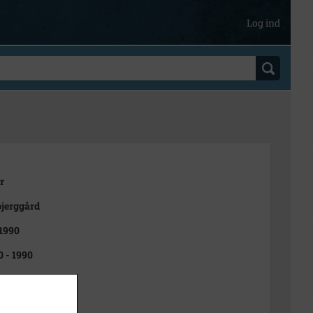
Log ind
r
jerggård
 1990
0 - 1990
t