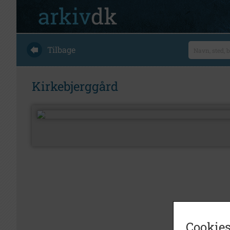
Tilbage
Kirkebjerggård
Cookies