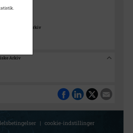
1000-2050)
atistik.
Sogn (1000-2050)
Lokalhistoriske Arkiv
riske Arkiv
elsbetingelser
|
cookie-indstillinger