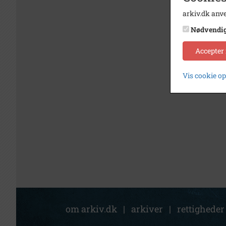
arkiv.dk anve
Nødvendi
Accepter
Vis cookie o
om arkiv.dk
|
arkiver
|
rettigheder