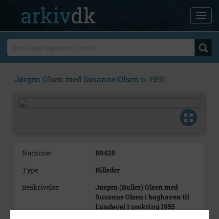
Jørgen Olsen med Susanne Olsen o. 1955
Nummer
B9425
Type
Billeder
Beskrivelse
Jørgen (Buller) Olsen med
Susanne Olsen i baghaven til
Lundevej 1 omkring 1955