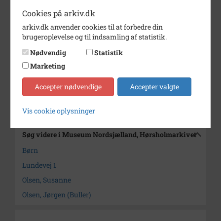
Periode
1953 - 1955
Cookies på arkiv.dk
Dateringsnote
Omkring 1955
arkiv.dk anvender cookies til at forbedre din
brugeroplevelse og til indsamling af statistik.
Fotograf
Ukendt
Nødvendig
Statistik
Størrelse
17 x 11
Marketing
Arkiv
Museum Nordsjælland,
Hørsholmarkivet
Accepter nødvendige
Accepter valgte
Kontakt arkivet
Vis cookie oplysninger
Søg videre i Museum Nordsjælland, Hørsholmarkivet
Børn
Lundevej 1
Olsen, Susanne
Olsen, Jørgen (Buller)