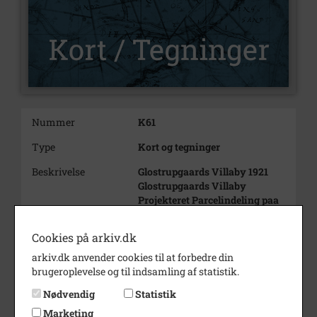
Nummer
K61
Type
Kort og tegninger
Beskrivelse
Glostrupgaards Villaby 1921
Glostrupgaards Villaby
Projekteret Parcelindeling paa
Matr. No 1ba, 1bq, 1bx, 1bæ, 3a,
4a, 9gk, 25 og 26
Cookies på arkiv.dk
af Glostrup By og Sogn og
Matr.No 25b, 2f, 37, 38a, 39b,
arkiv.dk anvender cookies til at forbedre din
40b, og 46
brugeroplevelse og til indsamling af statistik.
af Herstedöster By og Sogn samt
Nødvendig
Statistik
Matr.No 13C og 15
Marketing
af