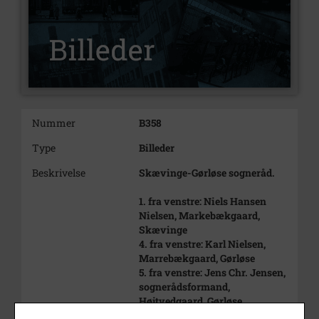
Nummer
B358
Type
Billeder
Beskrivelse
Skævinge-Gørløse sogneråd.
1. fra venstre: Niels Hansen
Nielsen, Markebækgaard,
Skævinge
4. fra venstre: Karl Nielsen,
Marrebækgaard, Gørløse
5. fra venstre: Jens Chr. Jensen,
sognerådsformand,
Højtvedgaard, Gørløse
6. fra venstre: Lars Hansen