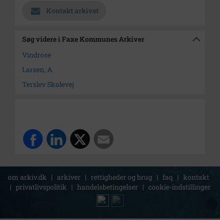
Kontakt arkivet
Søg videre i Faxe Kommunes Arkiver
Vindrose
Larsen, A.
Terslev Skolevej
om arkiv.dk
|
arkiver
|
rettigheder og brug
|
faq
|
kontakt
|
privatlivspolitik
|
handelsbetingelser
|
cookie-indstillinger