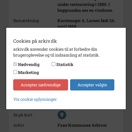
under restaurering i 1980. I
baggrunden ses en vindrose.
Bemærkning
Karetmager A. Larsen født 24.
april 1868
Karetmagerens data ses i opslag
22 i folketælling 1930 for
Cookies på arkiv.dk
Terslev.
arkiv.dk anvender cookies til at forbedre din
Og så er vi kommet til Teslev.
brugeroplevelse og til indsamling af statistik.
Det er Karetmagerens hus, som
havde en vindrose til at trække
Nødvendig
Statistik
sin savemaskine. Det er
Marketing
karetmageren der står lige for.
Periode
1910 - 1920
Accepter nødvendige
Accepter valgte
Fotograf
Morten Larsen
Vis cookie oplysninger
Størrelse
24 X 36 MM
Se på kort
Arkiv
Faxe Kommunes Arkiver