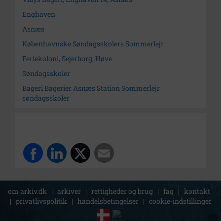
Enghaven
Asnæs
Københavnske Søndagsskolers Sommerlejr
Feriekoloni, Sejerborg, Høve
Søndagsskoler
Bageri Bagerier Asnæs Station Sommerlejr
søndagsskoler
om arkiv.dk
|
arkiver
|
rettigheder og brug
|
faq
|
kontakt
|
privatlivspolitik
|
handelsbetingelser
|
cookie-indstillinger