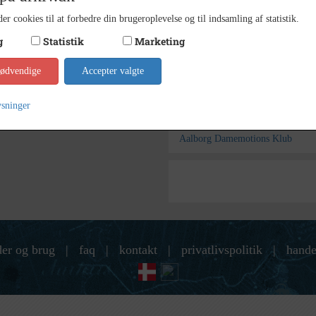
12x18
er cookies til at forbedre din brugeroplevelse og til indsamling af statistik.
Størrelse
g
Statistik
Marketing
SIFA I
Arkiv
nødvendige
Accepter valgte
Kontakt arkivet
ysninger
Søg videre i SIFA Idrætshist
Aalborg Damemotions Klub
der og brug
|
faq
|
kontakt
|
privatlivspolitik
|
hande