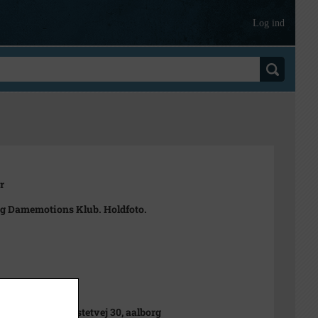
Log ind
r
g Damemotions Klub. Holdfoto.
Clemmensen Kastetvej 30, aalborg