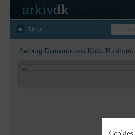
Tilbage
Aalborg Damemotions Klub. Holdfoto. 
Cookies 