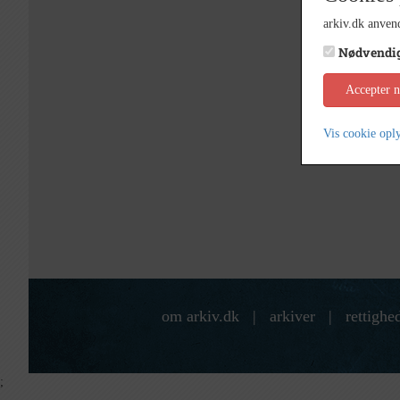
arkiv.dk anvend
Nødvendi
Accepter 
Vis cookie opl
om arkiv.dk
|
arkiver
|
rettighe
;