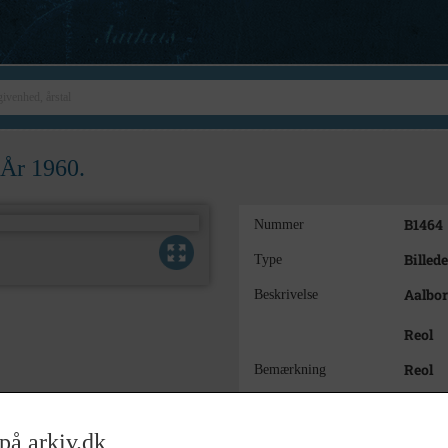
År 1960.
B1464
Nummer
Billede
Type
Aalbor
Beskrivelse
Reol
Reol
Bemærkning
1960
Årstal
på arkiv.dk
Svend 
Fotograf