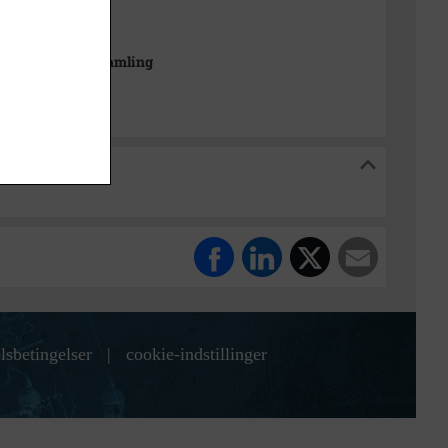
 cm
drætshistorisk Samling
orisk Samling
lsbetingelser
|
cookie-indstillinger