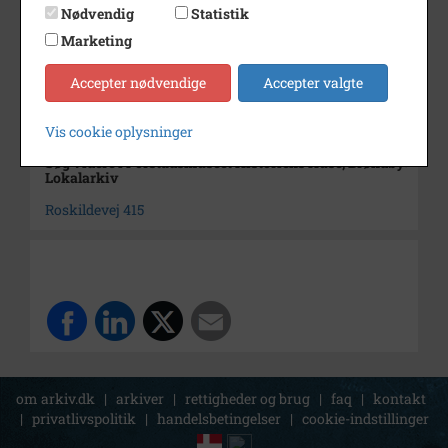
Nødvendig
Statistik
Dateringsnote
Uden år (ca. 1961)
Marketing
Fotograf
Ukendt
Accepter nødvendige
Accepter valgte
Arkiv
Forstadsmuseet Historiens
Huse, Brøndby Lokalarkiv
Vis cookie oplysninger
Søg videre i Forstadsmuseet Historiens Huse, Brøndby
Lokalarkiv
Roskildevej 415
om arkiv.dk
|
arkiver
|
rettigheder og brug
|
faq
|
kontakt
|
privatlivspolitik
|
handelsbetingelser
|
cookie-indstillinger