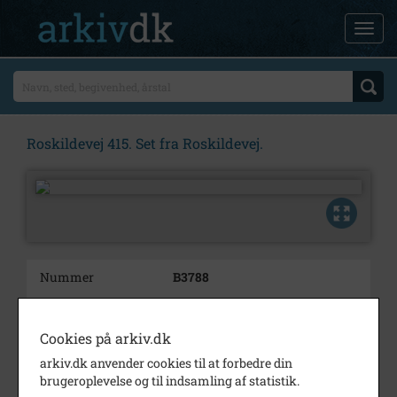
Roskildevej 415. Set fra Roskildevej.
Nummer
B3788
Type
Billeder
Cookies på arkiv.dk
Beskrivelse
Roskildevej 415.
Set fra Roskildevej.
arkiv.dk anvender cookies til at forbedre din
brugeroplevelse og til indsamling af statistik.
Periode
1959 - 1961