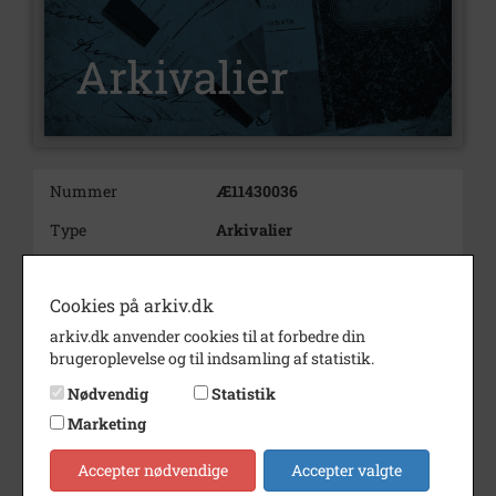
Nummer
Æ11430036
Type
Arkivalier
Arkivskaber
Gram
Cookies på arkiv.dk
Beskrivelse
Gram
Vojens
arkiv.dk anvender cookies til at forbedre din
brugeroplevelse og til indsamling af statistik.
Nødvendig
Statistik
Registreringssystem for
Kongeaa
Marketing
Gram A/S
Accepter nødvendige
Accepter valgte
før: