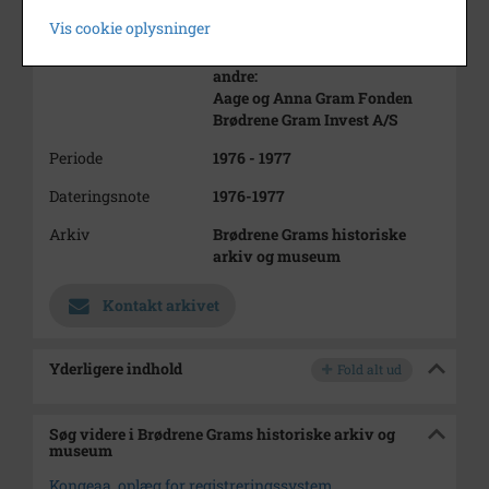
Hans Grams Maskinfabrik
Vis cookie oplysninger
Brødrene Gram A/S
andre:
Aage og Anna Gram Fonden
Brødrene Gram Invest A/S
Periode
1976 - 1977
Dateringsnote
1976-1977
Arkiv
Brødrene Grams historiske
arkiv og museum
Kontakt arkivet
Yderligere indhold
Fold alt ud
Søg videre i Brødrene Grams historiske arkiv og
museum
Kongeaa, oplæg for registreringssystem