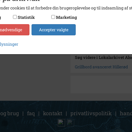
Type
Kommu
nder cookies til at forbedre din brugeroplevelse og til indsamling af st
Enhed
Hille
g
Statistik
Marketing
Arkiv
Lokala
 nødvendige
Accepter valgte
Kontakt arkivet
plysninger
Søg videre i Lokalarkivet Al
Grillbord avanceret Hillerød
 og brug
|
faq
|
kontakt
|
privatlivspolitik
|
hand