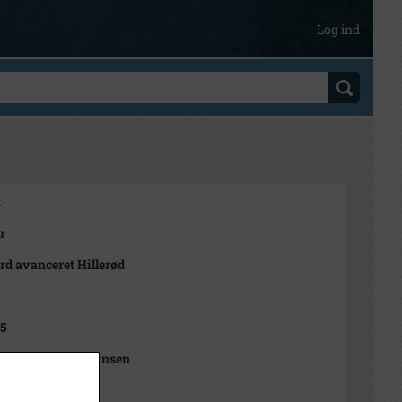
Log ind
1
r
ord avanceret Hillerød
75
Sophie Rubæk Hansen