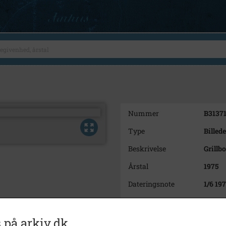
Nummer
B3137
Type
Billede
Beskrivelse
Grillb
Årstal
1975
Dateringsnote
1/6 19
Fotograf
Anne 
Se på kort
 på arkiv.dk