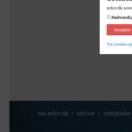
arkiv.dk anve
Nødvendi
Accepter
Vis cookie o
om arkiv.dk
|
arkiver
|
rettigheder