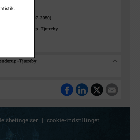
ne (1970-2050)
atistik.
rød Kommune (2007-2050)
rkivet Alsønderup -Tjæreby
sønderup -Tjæreby
elsbetingelser
|
cookie-indstillinger