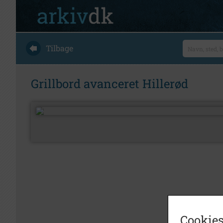
Tilbage
Grillbord avanceret Hillerød
Cookies