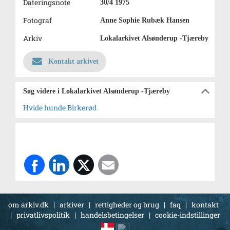
Dateringsnote
30/4 1975
Fotograf
Anne Sophie Rubæk Hansen
Arkiv
Lokalarkivet Alsønderup -Tjæreby
Kontakt arkivet
Søg videre i Lokalarkivet Alsønderup -Tjæreby
Hvide hunde Birkerød
om arkiv.dk
|
arkiver
|
rettigheder og brug
|
faq
|
kontakt
|
privatlivspolitik
|
handelsbetingelser
|
cookie-indstillinger