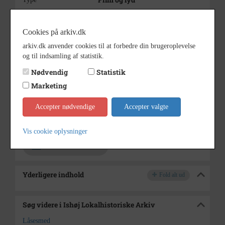
2002
Årstal
Cookies på arkiv.dk
03-02-2002
Dateringsnote
arkiv.dk anvender cookies til at forbedre din brugeroplevelse
9 min 27 sek
Varighed
og til indsamling af statistik.
Se på kort
Nødvendig
Statistik
Marketing
Kommune (1970-2050)
Type
Ishøj Kommune (2007-2050)
Enhed
Accepter nødvendige
Accepter valgte
Ishøj Lokalhistoriske Arkiv
Arkiv
Vis cookie oplysninger
Kontakt arkivet
Yderligere indhold
Fold alt ud
Søg videre i Ishøj Lokalhistoriske Arkiv
Låsesmed