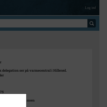
Log ind
r
 delegation ser på varmecentral i Hillerød.
der
975
Sophie Rubæk Hansen