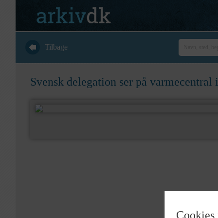
Tilbage
Svensk delegation ser på varmecentral i
Cookies 