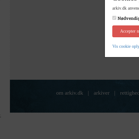
arkiv.dk anvend
Nødvendi
Accepter 
Vis cookie opl
om arkiv.dk
|
arkiver
|
rettighe
;