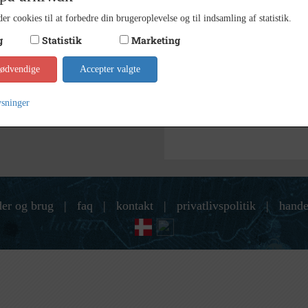
Lokala
Arkiv
er cookies til at forbedre din brugeroplevelse og til indsamling af statistik.
Kontakt arkivet
g
Statistik
Marketing
nødvendige
Accepter valgte
Søg videre i Lokalarkivet Al
Svensk delegation
ysninger
der og brug
|
faq
|
kontakt
|
privatlivspolitik
|
hande