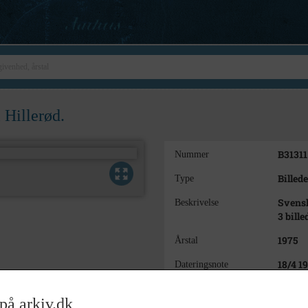
 Hillerød.
B31311
Nummer
Billede
Type
Svensk
Beskrivelse
3 bille
1975
Årstal
18/4 1
Dateringsnote
Anne 
Fotograf
på arkiv.dk