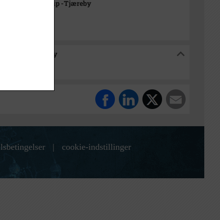
rkivet Alsønderup -Tjæreby
sønderup -Tjæreby
lsbetingelser
|
cookie-indstillinger