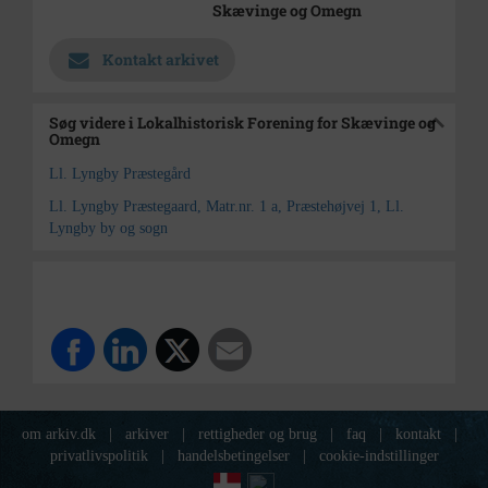
Skævinge og Omegn
Kontakt arkivet
Søg videre i Lokalhistorisk Forening for Skævinge og
Omegn
Ll. Lyngby Præstegård
Ll. Lyngby Præstegaard, Matr.nr. 1 a, Præstehøjvej 1, Ll.
Lyngby by og sogn
om arkiv.dk
|
arkiver
|
rettigheder og brug
|
faq
|
kontakt
|
privatlivspolitik
|
handelsbetingelser
|
cookie-indstillinger