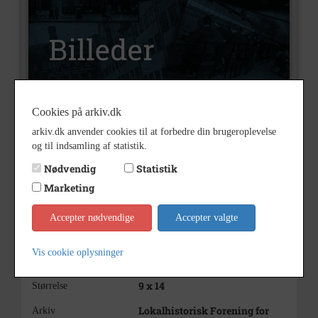
Cookies på arkiv.dk
B76
Nummer
arkiv.dk anvender cookies til at forbedre din brugeroplevelse
og til indsamling af statistik.
Billeder
Type
Nødvendig
Statistik
Ll. Lyngby Præstegård
Beskrivelse
Marketing
1900 - 1908
Periode
Accepter nødvendige
Accepter valgte
Postkort sendt i 1908
Dateringsnote
Knud Poulsens Boghandel,
Fotograf
Vis cookie oplysninger
Hillerød
9 x 14
Størrelse
Lokalhistorisk Forening for
Arkiv