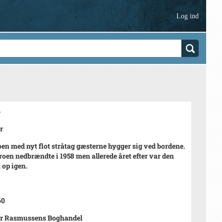
Log ind
6
r
en med nyt flot stråtag gæsterne hygger sig ved bordene.
oen nedbrændte i 1958 men allerede året efter var den
 op igen.
60
r Rasmussens Boghandel