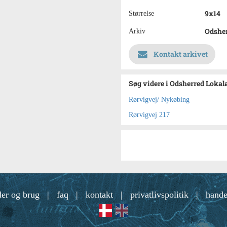
9x14
Størrelse
Odsher
Arkiv
Kontakt arkivet
Søg videre i Odsherred Lokal
Rørvigvej/ Nykøbing
Rørvigvej 217
der og brug
|
faq
|
kontakt
|
privatlivspolitik
|
hande