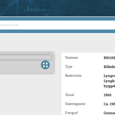
B9110
Nummer
Billede
Type
Lyngro
Beskrivelse
Lyngkr
bygget
1960
Årstal
Ca. 19
Dateringsnote
Gunna
Fotograf