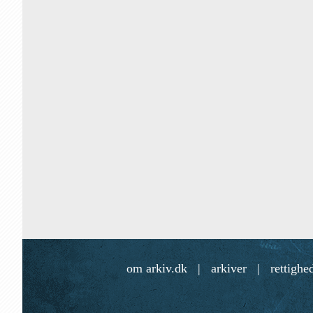
om arkiv.dk
|
arkiver
|
rettighe