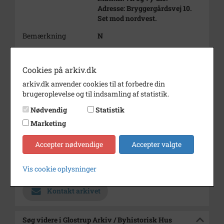
Adresse: Bryggergårdsvej 10.
Set mod nordvest.
Bemærkning
N
Årstal
1968
Cookies på arkiv.dk
Dateringsnote
November 1968
arkiv.dk anvender cookies til at forbedre din
Fotograf
Knud Hansen
brugeroplevelse og til indsamling af statistik.
Se på kort
Nødvendig
Statistik
Type
Marketing
Sogn (1000-2050)
Enhed
Glostrup Sogn (1000-2050)
Accepter nødvendige
Accepter valgte
Arkiv
Glostrup Arkiv / Byhistorisk
Hus
Vis cookie oplysninger
Kontakt arkivet
Søg videre i Glostrup Arkiv / Byhistorisk Hus