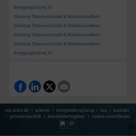
Bryggergårdsvej 10
Glostrup Tømmerhandel & Maskinsnedkeri
Glostrup Tømmerhandel & Maskinsnedkeri
Glostrup Tømmerhandel & Maskinsnedkeri
Glostrup Tømmerhandel & Maskinsnedkeri
Bryggergårdsvej 10
om arkiv.dk
|
arkiver
|
rettigheder og brug
|
faq
|
kontakt
|
privatlivspolitik
|
handelsbetingelser
|
cookie-indstillinger