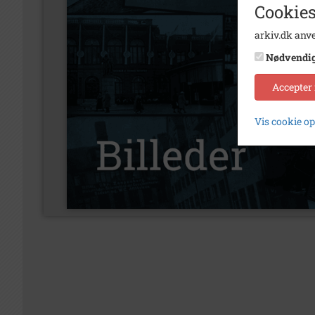
Cookies
arkiv.dk anve
Nødvendi
Accepter
Vis cookie o