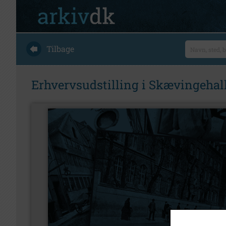
Tilbage
Erhvervsudstilling i Skævingehal