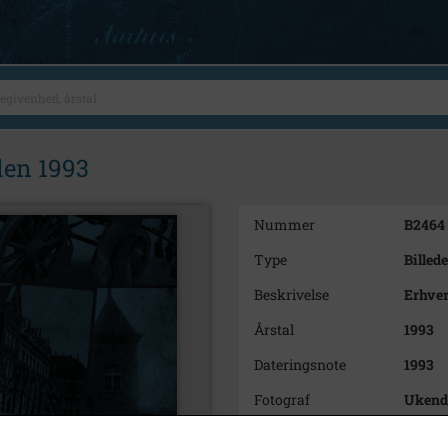
len 1993
Nummer
B2464
Type
Billede
Beskrivelse
Erhver
Årstal
1993
Dateringsnote
1993
Fotograf
Ukend
Størrelse
13 x 10