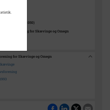
atistik.
1000-2050)
nge Sogn (1000-2050)
istorisk Forening for Skævinge og Omegn
 Forening for Skævinge og Omegn
 Skævinge
sforening
 1993