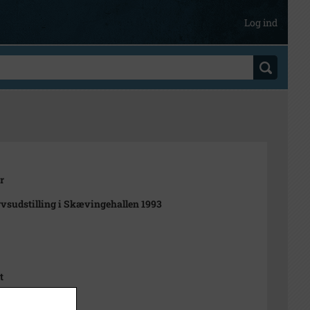
Log ind
r
vsudstilling i Skævingehallen 1993
t