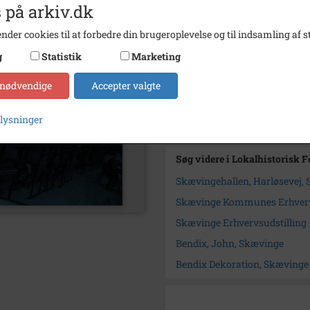
 på arkiv.dk
Se på kort
nder cookies til at forbedre din brugeroplevelse og til indsamling af st
Type
Sogn (
g
Statistik
Marketing
Enhed
Skævi
 nødvendige
Accepter valgte
Arkiv
Lokalh
Kontakt arkivet
plysninger
Søg videre i Lokalhistorisk
Skævingehallen, Harløsevej,
Skævinge Kommunes Erhverv
Skævinge Erhvervsudstilling
Bendix, John, Skævinge
Bendix Dekoration, Skævinge