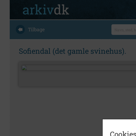
Tilbage
Sofiendal (det gamle svinehus).
Cookies