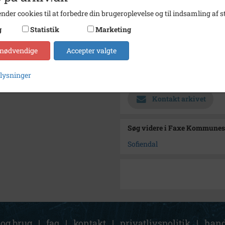
Dateringsnote
1920-1
nder cookies til at forbedre din brugeroplevelse og til indsamling af st
Fotograf
Morte
g
Statistik
Marketing
Størrelse
24 X 
 nødvendige
Accepter valgte
Se på kort
plysninger
Arkiv
Faxe 
Kontakt arkivet
Søg videre i Faxe Kommunes
Sofiendal
 og brug
|
faq
|
kontakt
|
privatlivspolitik
|
hand