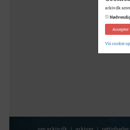
arkiv.dk anve
Nødvendi
Accepter
Vis cookie o
om arkiv.dk
|
arkiver
|
rettigheder