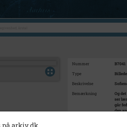
Nummer
B7041
Type
Billede
Beskrivelse
Sofien
Bemærkning
Og det
ser læn
går fe
den an
Periode
1920 -
 på arkiv.dk