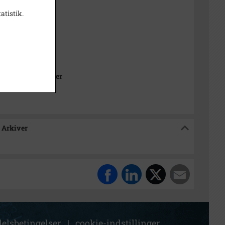
940
atistik.
n Larsen
36 MM
Kommunes Arkiver
 Arkiver
elsbetingelser
|
cookie-indstillinger