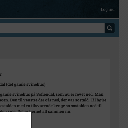
Log ind
r
dal (det gamle svinehus).
 gamle svinehus på Sofiendal, som nu er revet ned. Man
gen. Den til venstre der går ned, der var sostald. Til højre
destalden med en tilsvarende længe so sostalden ned til
den side. Det er fjernet alt sammen nu.
 1940