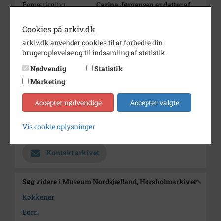
Bemærkning
Carina Jørgensen er datter af
Steen Jørgensen og Anne Marie
Murmann. Anne Marie er datter
Cookies på arkiv.dk
af Gustav og Ketty Murmann.
arkiv.dk anvender cookies til at forbedre din
Årstal
1972
brugeroplevelse og til indsamling af statistik.
Nødvendig
Statistik
Dateringsnote
1972
Marketing
Fotograf
Ukendt
Accepter nødvendige
Accepter valgte
Størrelse
11 x 11
Arkiv
Museum Nordsjælland,
Vis cookie oplysninger
Hørsholmarkivet
Kontakt arkivet
Søg videre i Museum Nordsjælland, Hørsholmarkivet
Køkkener
Børn