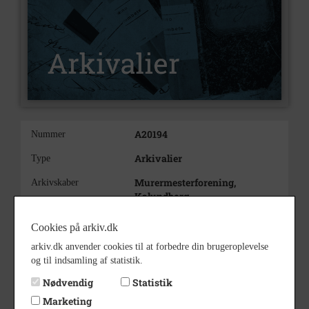
A20194
Nummer
Arkivalier
Type
Murermesterforening,
Arkivskaber
Kalundborg
Kalundborg
Beskrivelse
Cookies på arkiv.dk
Murermesterforening
arkiv.dk anvender cookies til at forbedre din brugeroplevelse
Kalundborg
og til indsamling af statistik.
1958
Født/stiftet
Nødvendig
Statistik
1958 - 1981
Periode
Marketing