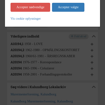
1958-1981
Dateringsnote
Accepter nødvendige
Accepter valgte
Kalundborg Lokalarkiv
Arkiv
Vis cookie oplysninger
Kontakt arkivet
Yderligere indhold
Fold alt ud
A10194,1
1958 - LOVE
A20194,2
1962-1980 - OPMÅLINGSKONTORET
A20194,3
1960/61-1981 - ÅRSREGNSKABER
A20194
1976-1977 - Korrespondance
A20194
1965-1996 - Cirkulærer
A20194
1958-2001 - Forhandlingsprotokoller
Søg videre i Kalundborg Lokalarkiv
Murermesterforening, Kalundborg
Kalundborg Murermesterforening, Kalundborg