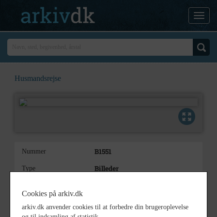
Husmandsrejse
B1551
Nummer
Billeder
Type
Husmandsrejse
Beskrivelse
Cookies på arkiv.dk
1910 - 1915
Periode
arkiv.dk anvender cookies til at forbedre din brugeroplevelse
og til indsamling af statistik.