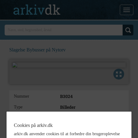
Slagelse Bybusser på Nytorv
B3024
Nummer
Billeder
Type
Slagelse Bybusser på Nytorv
Beskrivelse
Cookies på arkiv.dk
1975
Årstal
arkiv.dk anvender cookies til at forbedre din brugeroplevelse