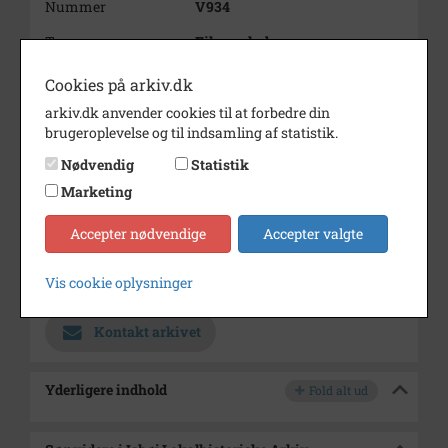
Nummer
V934
Type
Film og lyd
Årstal
1976
Cookies på arkiv.dk
Dateringsnote
12-1976
arkiv.dk anvender cookies til at forbedre din
brugeroplevelse og til indsamling af statistik.
Varighed
16 min 1 sek
Nødvendig
Statistik
Se på kort
Marketing
Type
Kommune (1970-2050)
Accepter nødvendige
Accepter valgte
Enhed
Ishøj Kommune (2007-2050)
Vis cookie oplysninger
Arkiv
Ishøj Lokalhistoriske Arkiv
Kontakt arkivet
Yderligere indhold
Fold alt ud