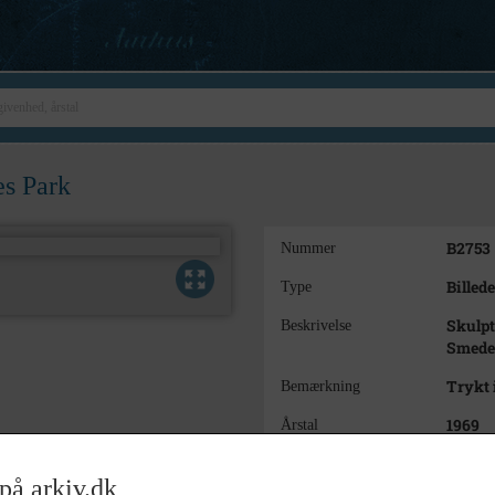
es Park
B2753
Nummer
Billede
Type
Skulpt
Beskrivelse
Smede
Trykt 
Bemærkning
1969
Årstal
27.6.1
Dateringsnote
på arkiv.dk