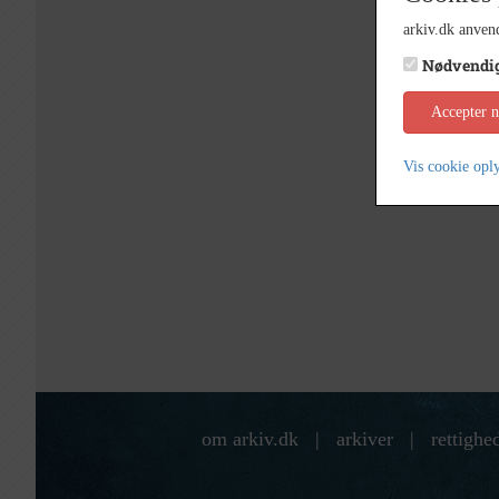
arkiv.dk anvend
Nødvendi
Accepter 
Vis cookie opl
om arkiv.dk
|
arkiver
|
rettighe