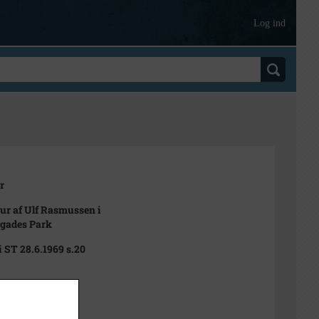
Log ind
r
ur af Ulf Rasmussen i
gades Park
i ST 28.6.1969 s.20
969