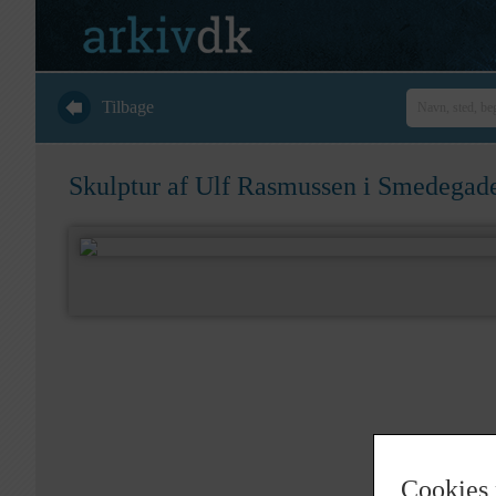
Tilbage
Skulptur af Ulf Rasmussen i Smedegad
Cookies 