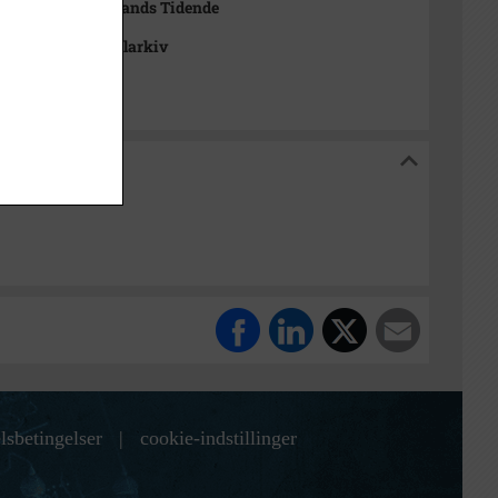
Rasmussen Sjællands Tidende
se Stads- og Lokalarkiv
og Lokalarkiv
lsbetingelser
|
cookie-indstillinger