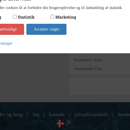
Steen 
Fotograf
er cookies til at forbedre din brugeroplevelse og til indsamling af statistik.
Slagel
Arkiv
g
Statistik
Marketing
Kontakt arkivet
nødvendige
Accepter valgte
Søg videre i Slagelse Stads- 
ysninger
Rasmussen, Ulf
Rasmussen, Steen
Smedegades Park
der og brug
|
faq
|
kontakt
|
privatlivspolitik
|
hande