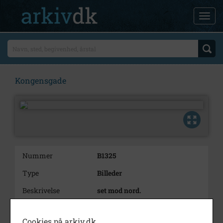
Kongensgade
Nummer
B1325
Type
Billeder
Beskrivelse
set mod nord.
Bemærkning
Til venstre ses Den gamle
Smedje, nr. 23. Overfor nr. 24.
Cookies på arkiv.dk