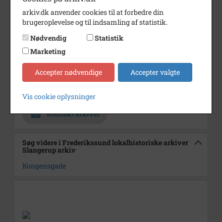
arkiv.dk anvender cookies til at forbedre din
Periode
1910 - 1920
brugeroplevelse og til indsamling af statistik.
Dateringsnote
1910-1920
Nødvendig
Statistik
Fotograf
Ukendt
Marketing
Se på kort
Accepter nødvendige
Accepter valgte
Arkiv
Frederikssund lokalhistoriske
arkiver Slangerup arkiv
Vis cookie oplysninger
Kontakt arkivet
Søg videre i Frederikssund lokalhistoriske arkiver
Slangerup arkiv
Kongensgade